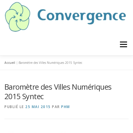
Aller
au
contenu
Menu
Accueil
»
Baromètre des Villes Numériques 2015 Syntec
QUI SOMMES NOUS ?
Baromètre des Villes Numériques
ACCOMPAGNEMENT DU DIRIGEANT
2015 Syntec
PUBLIÉ LE
25 MAI 2015
PAR
PHM
INNOVATION / PROSPECTIVE