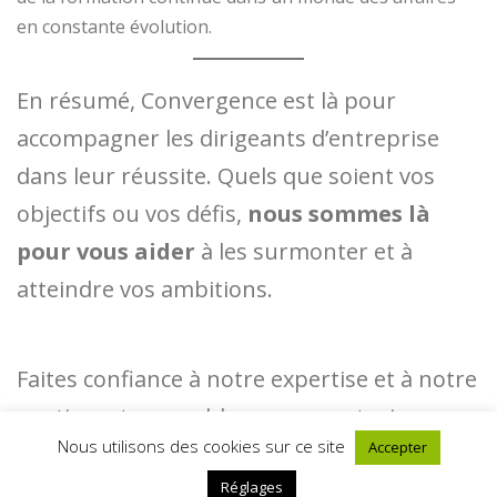
en constante évolution.
En résumé, Convergence est là pour
accompagner les dirigeants d’entreprise
dans leur réussite. Quels que soient vos
objectifs ou vos défis,
nous sommes là
pour vous aider
à les surmonter et à
atteindre vos ambitions.
Faites confiance à notre expertise et à notre
soutien, et ensemble, nous construirons un
Nous utilisons des cookies sur ce site
Accepter
avenir prospère pour votre entreprise.
Réglages