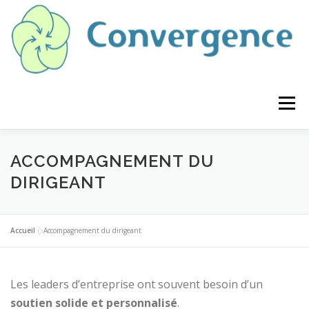
Aller
au
contenu
Menu
QUI SOMMES NOUS ?
ACCOMPAGNEMENT DU
DIRIGEANT
ACCOMPAGNEMENT DU DIRIGEANT
Accueil
»
Accompagnement du dirigeant
INNOVATION / PROSPECTIVE
Les leaders d’entreprise ont souvent besoin d’un
soutien solide et personnalisé
.